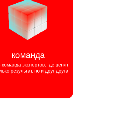
команда
команда экспертов, где ценят
лько результат, но и друг друга