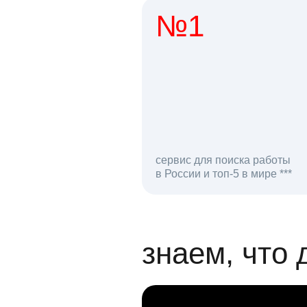
№1
1 мл
сервис для поиска работы
в России и топ-5 в мире ***
откликов на вак
знаем, что 