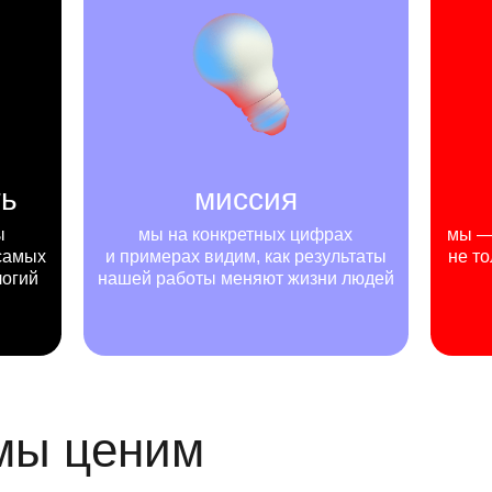
ть
миссия
ы
мы на конкретных цифрах
мы — 
самых
и примерах видим, как результаты
не то
логий
нашей работы меняют жизни людей
 мы ценим