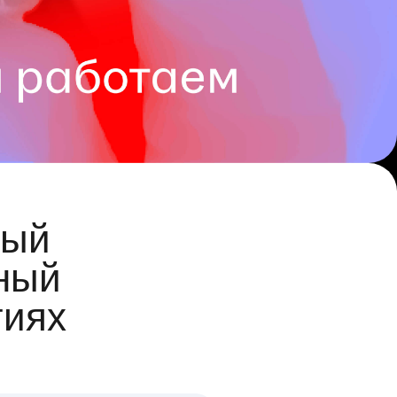
ый
ный
гиях