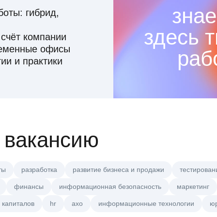
знае
оты: гибрид,
здесь 
 счёт компании
ременные офисы
раб
ии и практики
 вакансию
ты
разработка
развитие бизнеса и продажи
тестирован
финансы
информационная безопасность
маркетинг
 капиталов
hr
axo
информационные технологии
ю