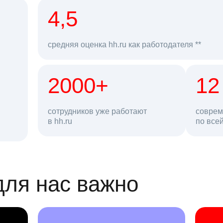
рд
4,5
средняя оценка hh.ru как работодателя **
2000+
68 млн
12
сотрудников уже работают
соврем
в hh.ru
резюме в базе
по все
ансии
для нас важно