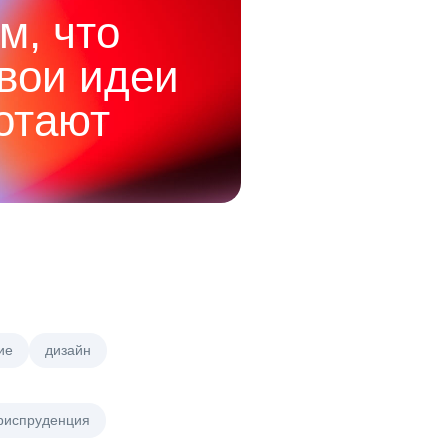
м, что
твои идеи
отают
ие
дизайн
риспруденция