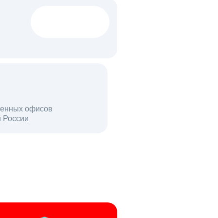
1522 тыс
вакансий
18 млн
енных офисов
й России
пользователей в день