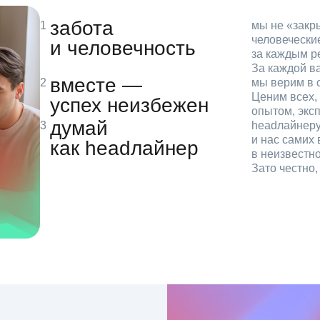
забота
мы не «зак
человечески
и человечность
за каждым р
За каждой в
вместе —
мы верим в с
Ценим всех, 
успех неизбежен
опытом, эксп
думай
headлайнеру
и нас самих 
как headлайнер
в неизвестн
Зато честно