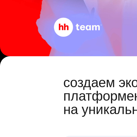
создаем эк
платформен
на уникаль