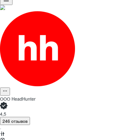
ООО
HeadHunter
4,5
246 отзывов
·