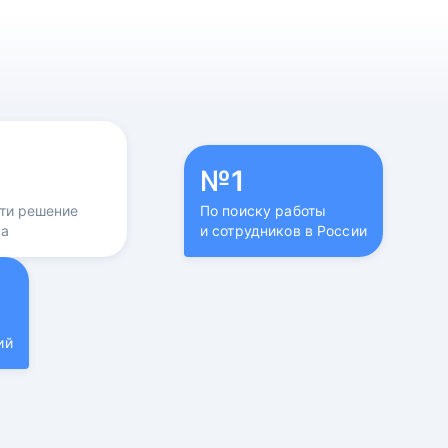
№1
йти решение
По поиску работы
са
и сотрудников в России
ий