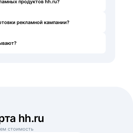
ламных продуктов hh.ru?
готовки рекламной кампании?
ывают?
рта hh.ru
аем стоимость