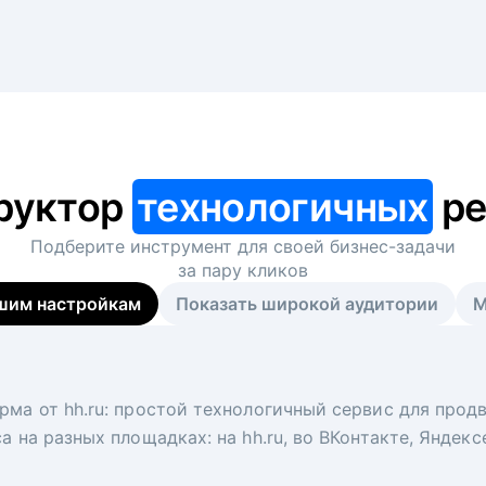
руктор
технологичных
ре
Подберите инструмент для своей
бизнес-задачи
за пару кликов
шим настройкам
Показать широкой аудитории
М
я
 рекрутер
рма от hh.ru: простой технологичный сервис для прод
 для вакансий на главной странице hh.ru. Увеличивает
под ключ. Решите, сколько кандидатов и когда вам нуж
а на разных площадках: на hh.ru, во ВКонтакте, Яндек
ологи, рекрутеры и проектные менеджеры hh.ru с цел
тов