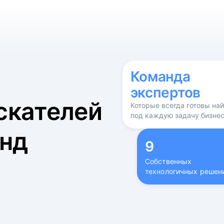
б
Команда
экспертов
скателей
Которые всегда готовы на
под каждую задачу бизне
нд
9
Собственных
технологичных решен