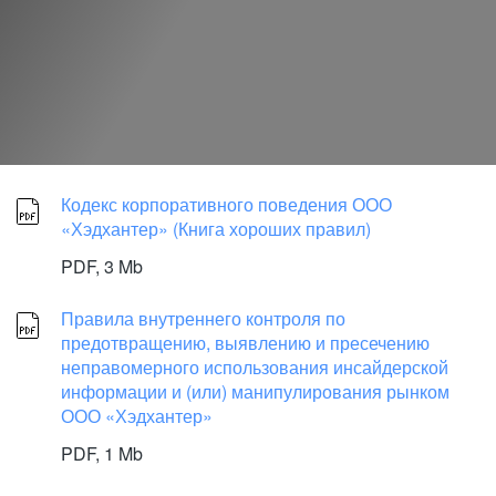
Кодекс корпоративного поведения ООО
«Хэдхантер» (Книга хороших правил)
PDF,
3 Mb
Правила внутреннего контроля по
предотвращению, выявлению и пресечению
неправомерного использования инсайдерской
информации и (или) манипулирования рынком
ООО «Хэдхантер»
PDF,
1 Mb